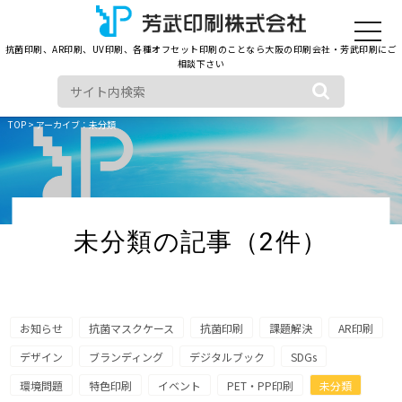
toggle
navigat
抗菌印刷、AR印刷、UV印刷、各種オフセット印刷のことなら大阪の印刷会社・芳武印刷にご
相談下さい
TOP
> アーカイブ：未分類
未分類の記事（2件）
お知らせ
抗菌マスクケース
抗菌印刷
課題解決
AR印刷
デザイン
ブランディング
デジタルブック
SDGs
環境問題
特色印刷
イベント
PET・PP印刷
未分類