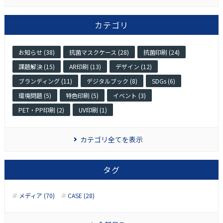
カテゴリ
お知らせ (38)
抗菌マスクケース (28)
抗菌印刷 (24)
課題解決 (15)
AR印刷 (13)
デザイン (12)
ブランディング (11)
デジタルブック (8)
SDGs (6)
環境問題 (5)
特色印刷 (5)
イベント (3)
PET・PP印刷 (2)
UV印刷 (1)
カテゴリ全てを表示
タグ
メディア (70)
CASE (28)