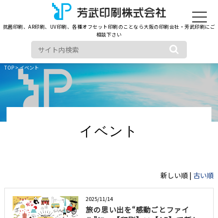
toggle
navigat
抗菌印刷、AR印刷、UV印刷、各種オフセット印刷のことなら大阪の印刷会社・芳武印刷にご
相談下さい
TOP
> イベント
イベント
新しい順 |
古い順
2025/11/14
旅の思い出を“感動ごとファイ