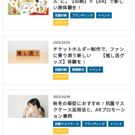
ル”に。【印刷】×【AR】で新し
い旅体験を！
抗菌印刷
ブランディング
イベント
メディア
2025/10/30
チケットホルダー制作で、ファン
に寄り添う新しい 【推し活グ
ッズ】体験を！
抗菌印刷
課題解決
イベント
メディア
2025/10/09
秋冬の販促におすすめ！抗菌マス
クケース活用法と、ARプロモーシ
ョン事例
抗菌マスクケース
ブランディング
イベント
メディア