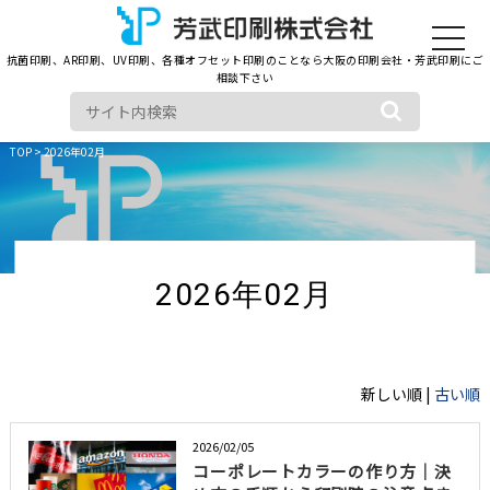
toggle
navigat
抗菌印刷、AR印刷、UV印刷、各種オフセット印刷のことなら大阪の印刷会社・芳武印刷にご
相談下さい
TOP
> 2026年02月
2026年02月
新しい順 |
古い順
2026/02/05
コーポレートカラーの作り方｜決