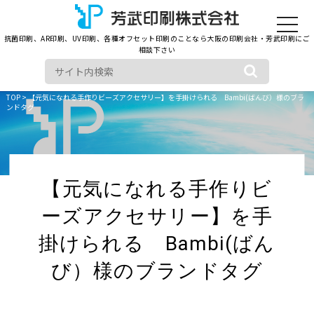
toggle
navigat
抗菌印刷、AR印刷、UV印刷、各種オフセット印刷のことなら大阪の印刷会社・芳武印刷にご
相談下さい
TOP
> 【元気になれる手作りビーズアクセサリー】を手掛けられる Bambi(ばんび）様のブラ
ンドタグ
【元気になれる手作りビ
ーズアクセサリー】を手
掛けられる Bambi(ばん
び）様のブランドタグ