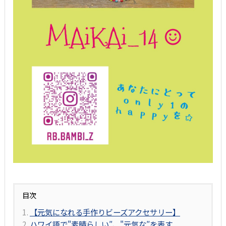
目次
【元気になれる手作りビーズアクセサリー】
ハワイ語で"素晴らしい″、"元気な″を表す