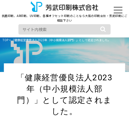
toggle
navigat
抗菌印刷、AR印刷、UV印刷、各種オフセット印刷のことなら大阪の印刷会社・芳武印刷にご
相談下さい
TOP
> 「健康経営優良法人2023年（中小規模法人部門）」として認定されました。
「健康経営優良法人2023
年（中小規模法人部
門）」として認定されま
した。