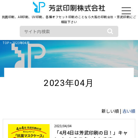
toggle
navigat
抗菌印刷、AR印刷、UV印刷、各種オフセット印刷のことなら大阪の印刷会社・芳武印刷にご
相談下さい
TOP
> 2023年04月
2023年04月
新しい順 |
古い順
2023/04/04
「4月4日は芳武印刷の日！」キャ